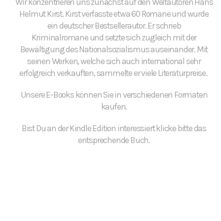
Wir konzentrieren uns zunächst auf den Weltautoren Hans
Helmut Kirst. Kirst verfasste etwa 60 Romane und wurde
ein deutscher Bestsellerautor. Er schrieb
Kriminalromane und setzte sich zugleich mit der
Bewältigung des Nationalsozialismus auseinander. Mit
seinen Werken, welche sich auch international sehr
erfolgreich verkauften, sammelte er viele Literaturpreise.
Unsere E-Books können Sie in verschiedenen Formaten
kaufen.
Bist Du an der Kindle Edition interessiert klicke bitte das
entsprechende Buch.