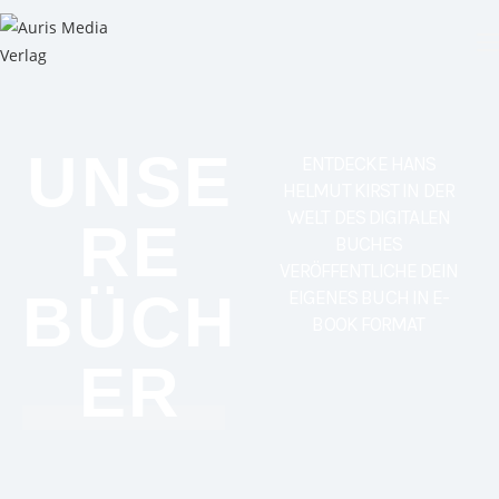
UNSE
ENTDECKE HANS
HELMUT KIRST IN DER
WELT DES DIGITALEN
RE
BUCHES
VERÖFFENTLICHE DEIN
BÜCH
EIGENES BUCH IN E-
BOOK FORMAT
ER